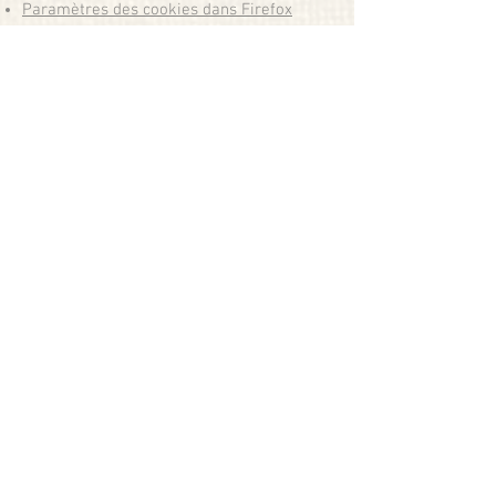
Paramètres des cookies dans Firefox
Paramètres des cookies dans Internet
Explorer
Paramètres des cookies dans Google
Chrome
Paramètres des cookies dans Safari (OS X)
Paramètres des cookies dans Safari (iOS)
Paramètres des cookies dans Android
Pour refuser et empêcher que vos données
soient utilisées par Google Analytics sur
tous les sites web, consultez les
instructions
suivantes :
https://tools.google.com/dlpage
/gaoptout?hl=fr
.
Il se peut que nous modifiions cette
politique en matière de cookies. Nous vous
encourageons à consulter régulièrement
cette page pour obtenir les dernières