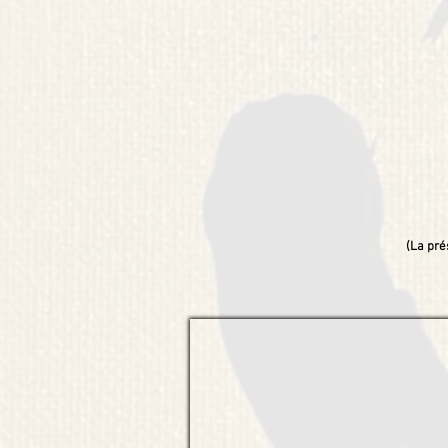
(La pré
© DIALOGUE(S) Fabienne Verdier / L